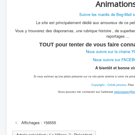
Animations
Suivre les mardis de Beg-Meil 
Le site est principalement dédié aux amoureux de ce peti
Vous y trouverez des diaporamas, une rubrique histoire , de superbes
reportages ...
TOUT pour tenter de vous faire conn
Nous suivre sur la chaine
Nous suivre sur FACE
A bientôt et bonne vis
Si vous estimez qu'une photo présente sur ce site porte atteinte à votre vie privé
Copyright
,
Crédit photos
,
Plan 
Vous pouvez me contacter sur l'adresse
webmaster@beg
Affichages : 156555
Article précédent : Le Village
Précédent