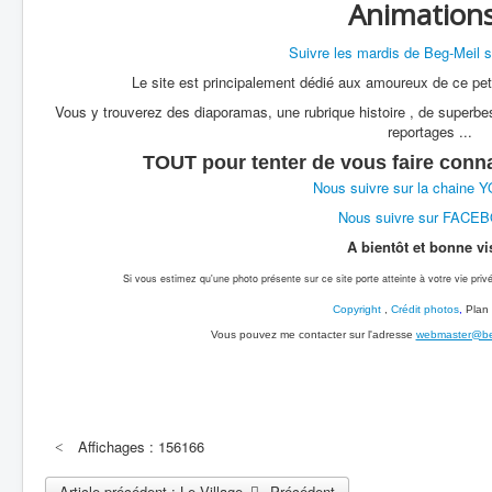
Animations
Suivre les mardis de Beg-Meil 
Le site est principalement dédié aux amoureux de ce peti
Vous y trouverez des diaporamas, une rubrique histoire , de superbes
reportages ...
TOUT pour tenter de vous faire conn
Nous suivre sur la chaine
Nous suivre sur FACE
A bientôt et bonne vis
Si vous estimez qu'une photo présente sur ce site porte atteinte à votre vie privé
Copyright
,
Crédit photos
,
Plan 
Vous pouvez me contacter sur l'adresse
webmaster@beg
Affichages : 156166
Article précédent : Le Village
Précédent